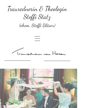
Traurednerin & Theologin
Steffi Statz
(ehem. Steffi Bläser)