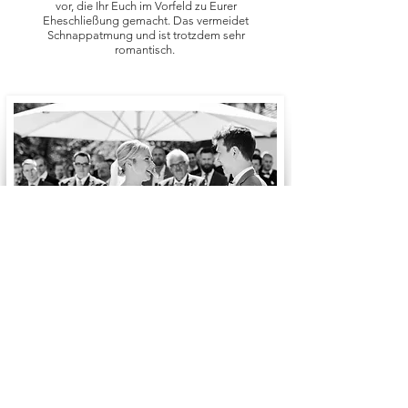
vor, die Ihr Euch im Vorfeld zu Eurer
Eheschließung gemacht. Das vermeidet
Schnappatmung und is
t
trotzdem sehr
romantisch.
Knotenritual
Ein sehr alter Brauch, ursprünglich aus dem
Keltentum, der die Verbindung zweier Menschen
symbolisiert: Das Band - den Bund - für’s Leben
schließen. Dabei stehen drei verflochtene Bänder