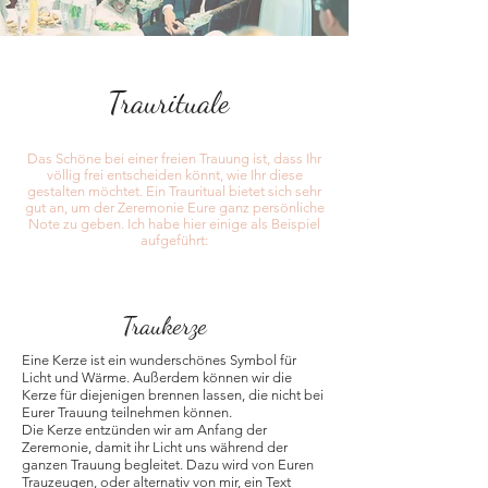
Traurituale
Das Schöne bei einer freien Trauung ist, dass Ihr
völlig frei entscheiden könnt, wie Ihr diese
gestalten möchtet. Ein Trauritual bietet sich sehr
gut an, um der Zeremonie Eure ganz persönliche
Note zu geben. Ich habe hier einige als Beispiel
aufgeführt:
Traukerze
Eine Kerze ist ein wunderschönes Symbol für
Licht und Wärme. Außerdem können wir die
Kerze für diejenigen brennen lassen, die nicht bei
Eurer Trauung teilnehmen können.
Die Kerze entzünden wir am Anfang der
Zeremonie, damit ihr Licht uns während der
ganzen Trauung begleitet. Dazu wird von Euren
Trauzeugen, oder alternativ von mir, ein Text