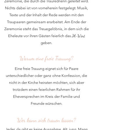
Zeremonie, die durch die Traurednerin geleitet wird.
Nichts dabei ist von vorneherein festgelegt. Musik,
Texte und der Inhalt der Rede werden mit den
Traupaaren gemeinsam erarbeitet. Am Ende der
Zeremonie steht das Treuegelöbnis, in dem sich die
Eheleute vor ihren Gästen feierlich das
JA-Wort
geben.
Warum eine freie Trauung?
Eine freie Trauung eignet sich für Paare
unterschiedlicher oder ganz ohne Konfession, die
nicht in der Kirche heiraten möchten, sich aber
trotzdem einen feierlichen Rahmen für ihr
Eheversprechen im Kreis der Familie und
Freunde wünschen.
Wer kann sich trauen lassen?
Jeder, da gibt es keine Ausnahme. Alt, jung, Mann